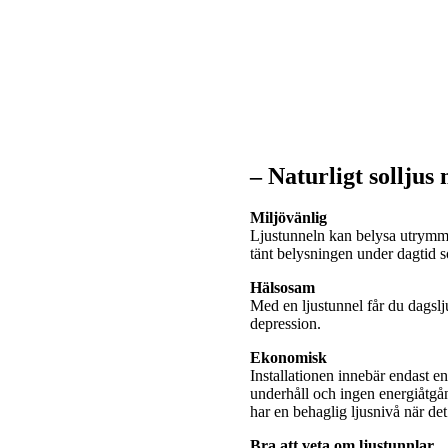
– Naturligt solljus
Miljövänlig
Ljustunneln kan belysa utrymme
tänt belysningen under dagtid
Hälsosam
Med en ljustunnel får du dagslj
depression.
Ekonomisk
Installationen innebär endast e
underhåll och ingen energiåtgå
har en behaglig ljusnivå när de
Bra att veta om ljustunnlar