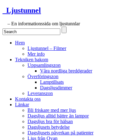
Ljustunnel
– En informationssida om ljustunnlar
Hem
Ljustunnel – Filmer
Mer info
Tekniken bakom
Uppsamlingszon
Våra nordliga breddgrader
Överföringszon
Lamptillsats
Dagsljusdimmer
Leveranszon
Kontakta oss
Länkar
Bli friskare med mer ljus
Dagsljus alltid bättre än lampor
Dagsljus bra för hälsan
Dagsljusets betydelse
Dagsljusets påverkan på patienter
Ljus från Ovan