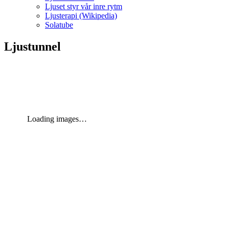
Ljuset styr vår inre rytm
Ljusterapi (Wikipedia)
Solatube
Ljustunnel
Loading images…