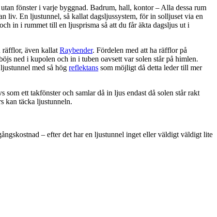
utan fönster i varje byggnad. Badrum, hall, kontor – Alla dessa rum
 liv. En ljustunnel, så kallat dagsljussystem, för in solljuset via en
 och in i rummet till en ljusprisma så att du får äkta dagsljus ut i
räfflor, även kallat
Raybender
. Fördelen med att ha räfflor på
 böjs ned i kupolen och in i tuben oavsett var solen står på himlen.
n ljustunnel med så hög
reflektans
som möjligt då detta leder till mer
s som ett takfönster och samlar då in ljus endast då solen står rakt
rs kan täcka ljustunneln.
ngskostnad – efter det har en ljustunnel inget eller väldigt väldigt lite