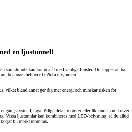
 med en ljustunnel!
n som du inte kan komma åt med vanliga fönster. Du slipper att ha
 som du annars behöver i mörka utrymmen.
us, vilket bland annat ger dig mer energi och minskar risken för
n engångskostnad, inga rörliga delar, motorer eller liknande som kräver
ng. Vissa ljustunnlar kan kombineras med LED-belysning, så du alltid
t börjar bli mörkt utomhus.