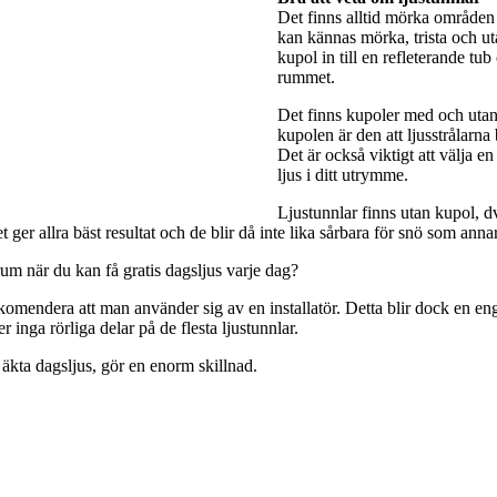
Det finns alltid mörka områden 
kan kännas mörka, trista och utan
kupol in till en refleterande tub
rummet.
Det finns kupoler med och utan 
kupolen är den att ljusstrålarna
Det är också viktigt att välja e
ljus i ditt utrymme.
Ljustunnlar finns utan kupol, dv
ger allra bäst resultat och de blir då inte lika sårbara för snö som anna
rum när du kan få gratis dagsljus varje dag?
rekomendera att man använder sig av en installatör. Detta blir dock en engå
 inga rörliga delar på de flesta ljustunnlar.
 äkta dagsljus, gör en enorm skillnad.