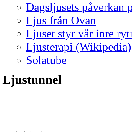
Dagsljusets påverkan p
Ljus från Ovan
Ljuset styr vår inre ry
Ljusterapi (Wikipedia)
Solatube
Ljustunnel