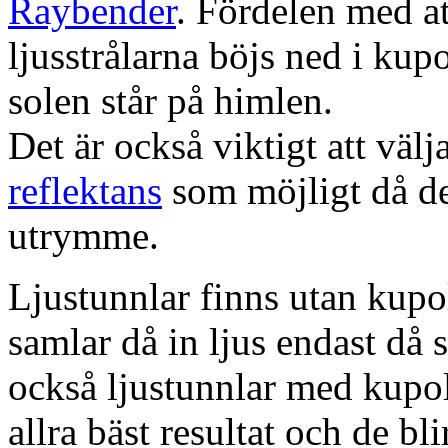
Raybender
. Fördelen med at
ljusstrålarna böjs ned i kup
solen står på himlen.
Det är också viktigt att väl
reflektans
som möjligt då dett
utrymme.
Ljustunnlar finns utan kupo
samlar då in ljus endast då s
också ljustunnlar med kupo
allra bäst resultat och de bl