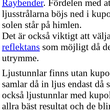
Raybender
. Fördelen med at
ljusstrålarna böjs ned i kup
solen står på himlen.
Det är också viktigt att väl
reflektans
som möjligt då dett
utrymme.
Ljustunnlar finns utan kupo
samlar då in ljus endast då s
också ljustunnlar med kupo
allra bäst resultat och de bl