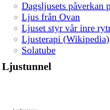
Dagsljusets påverkan p
Ljus från Ovan
Ljuset styr vår inre ry
Ljusterapi (Wikipedia)
Solatube
Ljustunnel