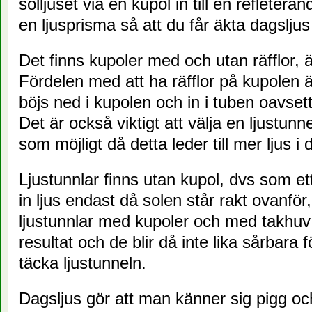
solljuset via en kupol in till en refleteran
en ljusprisma så att du får äkta dagsljus
Det finns kupoler med och utan räfflor, 
Fördelen med att ha räfflor på kupolen är
böjs ned i kupolen och in i tuben oavset
Det är också viktigt att välja en ljustu
som möjligt då detta leder till mer ljus i
Ljustunnlar finns utan kupol, dvs som et
in ljus endast då solen står rakt ovanför
ljustunnlar med kupoler och med takhuv v
resultat och de blir då inte lika sårbara
täcka ljustunneln.
Dagsljus gör att man känner sig pigg och