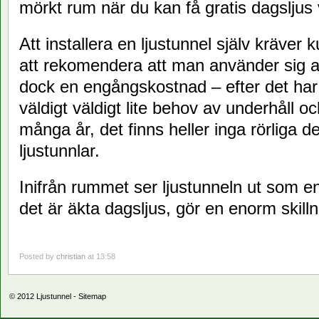
mörkt rum när du kan få gratis dagsljus
Att installera en ljustunnel själv kräver 
att rekomendera att man använder sig av 
dock en engångskostnad – efter det har e
väldigt väldigt lite behov av underhåll oc
många år, det finns heller inga rörliga de
ljustunnlar.
Inifrån rummet ser ljustunneln ut som e
det är äkta dagsljus, gör en enorm skill
Posted by
christian
at 13:58
© 2012
Ljustunnel
-
Sitemap