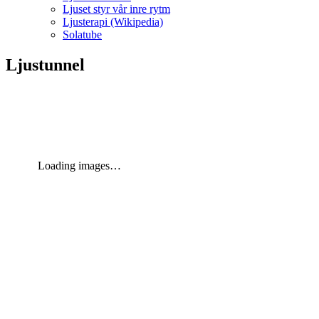
Ljuset styr vår inre rytm
Ljusterapi (Wikipedia)
Solatube
Ljustunnel
Loading images…