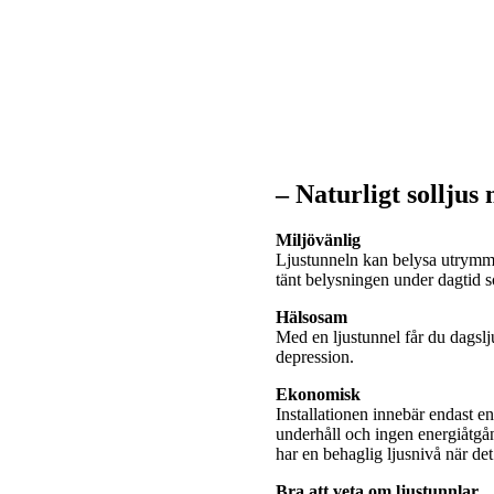
– Naturligt solljus
Miljövänlig
Ljustunneln kan belysa utrymme
tänt belysningen under dagtid
Hälsosam
Med en ljustunnel får du dagslj
depression.
Ekonomisk
Installationen innebär endast e
underhåll och ingen energiåtgå
har en behaglig ljusnivå när de
Bra att veta om ljustunnlar