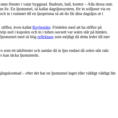
utan fönster i varje byggnad. Badrum, hall, kontor – Alla dessa rum
 liv. En ljustunnel, så kallat dagsljussystem, för in solljuset via en
 och in i rummet till en ljusprisma så att du får äkta dagsljus ut i
räfflor, även kallat
Raybender
. Fördelen med att ha räfflor på
 böjs ned i kupolen och in i tuben oavsett var solen står på himlen.
n ljustunnel med så hög
reflektans
som möjligt då detta leder till mer
s som ett takfönster och samlar då in ljus endast då solen står rakt
rs kan täcka ljustunneln.
ngskostnad – efter det har en ljustunnel inget eller väldigt väldigt lite