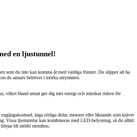
 med en ljustunnel!
n som du inte kan komma åt med vanliga fönster. Du slipper att ha
 som du annars behöver i mörka utrymmen.
us, vilket bland annat ger dig mer energi och minskar risken för
n engångskostnad, inga rörliga delar, motorer eller liknande som kräver
ng. Vissa ljustunnlar kan kombineras med LED-belysning, så du alltid
t börjar bli mörkt utomhus.