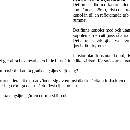
Det finns alltid mörka områden 
kan kännas mörka, trista och utan
kupol in till en refleterande tub
rummet.
Det finns kupoler med och utan 
kupolen är den att ljusstrålarna
Det är också viktigt att välja e
ljus i ditt utrymme.
Ljustunnlar finns utan kupol, dv
ger allra bäst resultat och de blir då inte lika sårbara för snö som anna
rum när du kan få gratis dagsljus varje dag?
rekomendera att man använder sig av en installatör. Detta blir dock en engå
 inga rörliga delar på de flesta ljustunnlar.
 äkta dagsljus, gör en enorm skillnad.