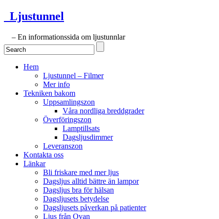
Ljustunnel
– En informationssida om ljustunnlar
Hem
Ljustunnel – Filmer
Mer info
Tekniken bakom
Uppsamlingszon
Våra nordliga breddgrader
Överföringszon
Lamptillsats
Dagsljusdimmer
Leveranszon
Kontakta oss
Länkar
Bli friskare med mer ljus
Dagsljus alltid bättre än lampor
Dagsljus bra för hälsan
Dagsljusets betydelse
Dagsljusets påverkan på patienter
Ljus från Ovan