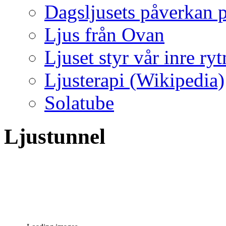
Dagsljusets påverkan p
Ljus från Ovan
Ljuset styr vår inre ry
Ljusterapi (Wikipedia)
Solatube
Ljustunnel