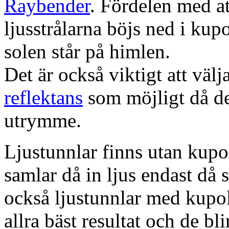
Raybender
. Fördelen med at
ljusstrålarna böjs ned i kup
solen står på himlen.
Det är också viktigt att väl
reflektans
som möjligt då dett
utrymme.
Ljustunnlar finns utan kupo
samlar då in ljus endast då s
också ljustunnlar med kupo
allra bäst resultat och de bl