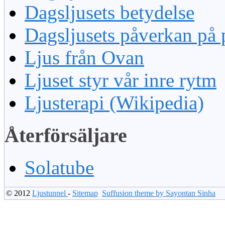
Dagsljusets betydelse
Dagsljusets påverkan på 
Ljus från Ovan
Ljuset styr vår inre rytm
Ljusterapi (Wikipedia)
Återförsäljare
Solatube
© 2012
Ljustunnel
-
Sitemap
Suffusion theme by Sayontan Sinha