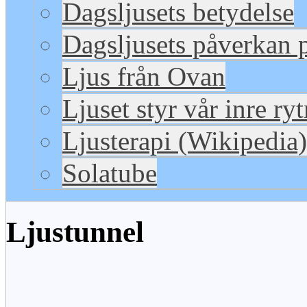
Dagsljusets betydelse
Dagsljusets påverkan p
Ljus från Ovan
Ljuset styr vår inre ry
Ljusterapi (Wikipedia)
Solatube
Ljustunnel