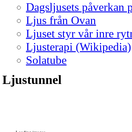
Dagsljusets påverkan p
Ljus från Ovan
Ljuset styr vår inre ry
Ljusterapi (Wikipedia)
Solatube
Ljustunnel