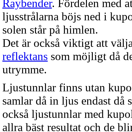
Raybender
. Fördelen med at
ljusstrålarna böjs ned i kup
solen står på himlen.
Det är också viktigt att väl
reflektans
som möjligt då dett
utrymme.
Ljustunnlar finns utan kupo
samlar då in ljus endast då s
också ljustunnlar med kupo
allra bäst resultat och de bl