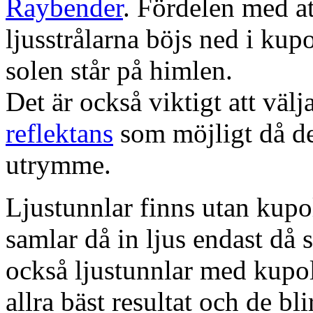
Raybender
. Fördelen med at
ljusstrålarna böjs ned i kup
solen står på himlen.
Det är också viktigt att väl
reflektans
som möjligt då dett
utrymme.
Ljustunnlar finns utan kupo
samlar då in ljus endast då s
också ljustunnlar med kupo
allra bäst resultat och de bl