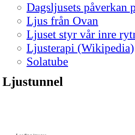
Dagsljusets påverkan p
Ljus från Ovan
Ljuset styr vår inre ry
Ljusterapi (Wikipedia)
Solatube
Ljustunnel