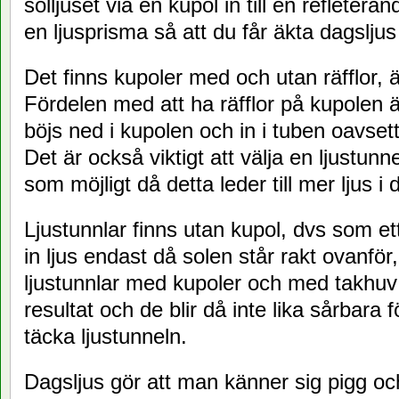
solljuset via en kupol in till en refleteran
en ljusprisma så att du får äkta dagsljus
Det finns kupoler med och utan räfflor, 
Fördelen med att ha räfflor på kupolen är
böjs ned i kupolen och in i tuben oavset
Det är också viktigt att välja en ljustu
som möjligt då detta leder till mer ljus i
Ljustunnlar finns utan kupol, dvs som et
in ljus endast då solen står rakt ovanför
ljustunnlar med kupoler och med takhuv v
resultat och de blir då inte lika sårbara
täcka ljustunneln.
Dagsljus gör att man känner sig pigg och