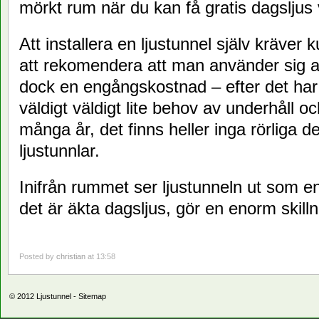
mörkt rum när du kan få gratis dagsljus
Att installera en ljustunnel själv kräver 
att rekomendera att man använder sig av 
dock en engångskostnad – efter det har e
väldigt väldigt lite behov av underhåll oc
många år, det finns heller inga rörliga de
ljustunnlar.
Inifrån rummet ser ljustunneln ut som e
det är äkta dagsljus, gör en enorm skill
Posted by
christian
at 13:58
© 2012
Ljustunnel
-
Sitemap