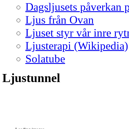
Dagsljusets påverkan p
Ljus från Ovan
Ljuset styr vår inre ry
Ljusterapi (Wikipedia)
Solatube
Ljustunnel