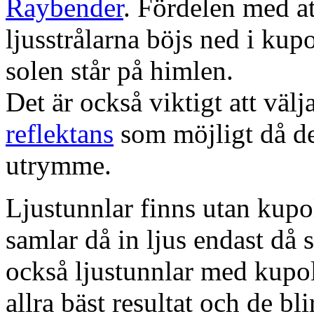
Raybender
. Fördelen med at
ljusstrålarna böjs ned i kup
solen står på himlen.
Det är också viktigt att väl
reflektans
som möjligt då dett
utrymme.
Ljustunnlar finns utan kupo
samlar då in ljus endast då s
också ljustunnlar med kupo
allra bäst resultat och de bl