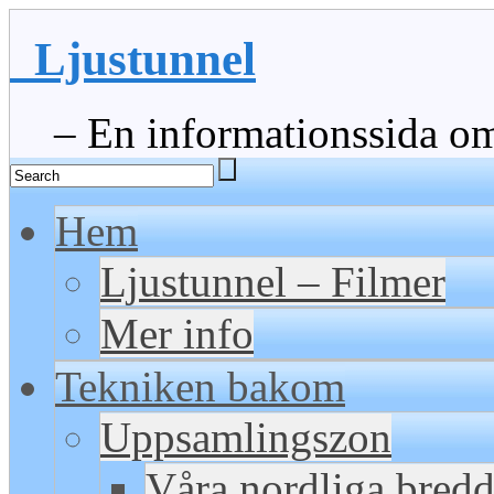
Ljustunnel
– En informationssida om 
Hem
Ljustunnel – Filmer
Mer info
Tekniken bakom
Uppsamlingszon
Våra nordliga bred