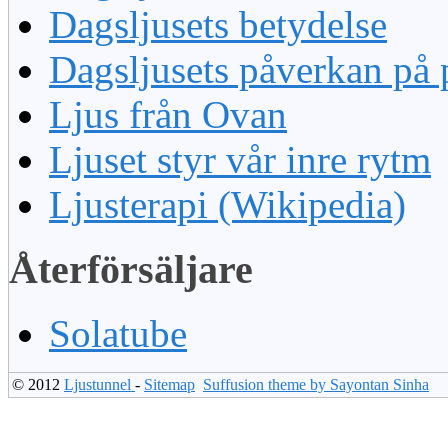
Dagsljusets betydelse
Dagsljusets påverkan på 
Ljus från Ovan
Ljuset styr vår inre rytm
Ljusterapi (Wikipedia)
Återförsäljare
Solatube
© 2012
Ljustunnel
-
Sitemap
Suffusion theme by Sayontan Sinha