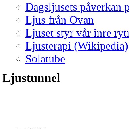
Dagsljusets påverkan p
Ljus från Ovan
Ljuset styr vår inre ry
Ljusterapi (Wikipedia)
Solatube
Ljustunnel