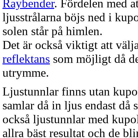
Raybender
. Fördelen med at
ljusstrålarna böjs ned i kup
solen står på himlen.
Det är också viktigt att väl
reflektans
som möjligt då dett
utrymme.
Ljustunnlar finns utan kupo
samlar då in ljus endast då s
också ljustunnlar med kupo
allra bäst resultat och de bl