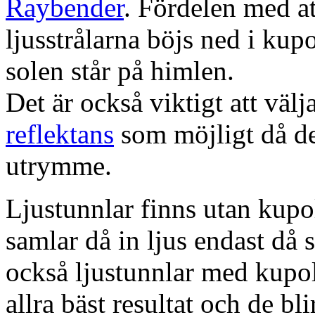
Raybender
. Fördelen med at
ljusstrålarna böjs ned i kup
solen står på himlen.
Det är också viktigt att väl
reflektans
som möjligt då dett
utrymme.
Ljustunnlar finns utan kupo
samlar då in ljus endast då s
också ljustunnlar med kupo
allra bäst resultat och de bl