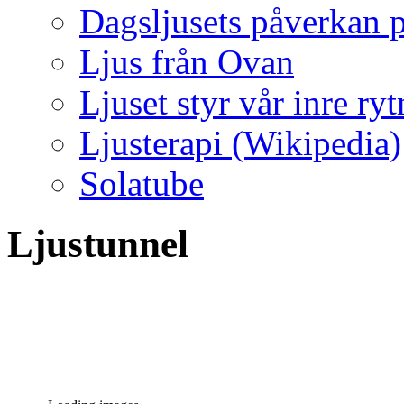
Dagsljusets påverkan p
Ljus från Ovan
Ljuset styr vår inre ry
Ljusterapi (Wikipedia)
Solatube
Ljustunnel