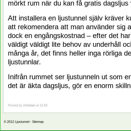
mörkt rum när du kan få gratis dagsljus
Att installera en ljustunnel själv kräver 
att rekomendera att man använder sig av 
dock en engångskostnad – efter det har e
väldigt väldigt lite behov av underhåll oc
många år, det finns heller inga rörliga de
ljustunnlar.
Inifrån rummet ser ljustunneln ut som e
det är äkta dagsljus, gör en enorm skill
Posted by
christian
at 13:58
© 2012
Ljustunnel
-
Sitemap