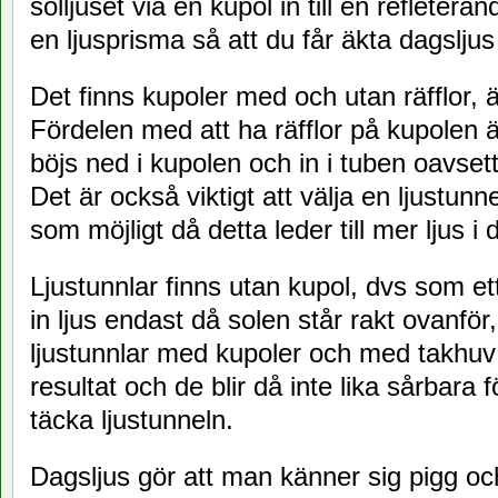
solljuset via en kupol in till en refleteran
en ljusprisma så att du får äkta dagsljus
Det finns kupoler med och utan räfflor, 
Fördelen med att ha räfflor på kupolen är
böjs ned i kupolen och in i tuben oavset
Det är också viktigt att välja en ljustu
som möjligt då detta leder till mer ljus i
Ljustunnlar finns utan kupol, dvs som et
in ljus endast då solen står rakt ovanför
ljustunnlar med kupoler och med takhuv v
resultat och de blir då inte lika sårbara
täcka ljustunneln.
Dagsljus gör att man känner sig pigg och