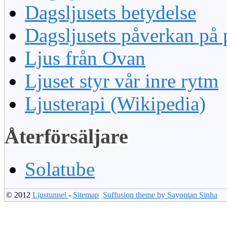
Dagsljusets betydelse
Dagsljusets påverkan på 
Ljus från Ovan
Ljuset styr vår inre rytm
Ljusterapi (Wikipedia)
Återförsäljare
Solatube
© 2012
Ljustunnel
-
Sitemap
Suffusion theme by Sayontan Sinha