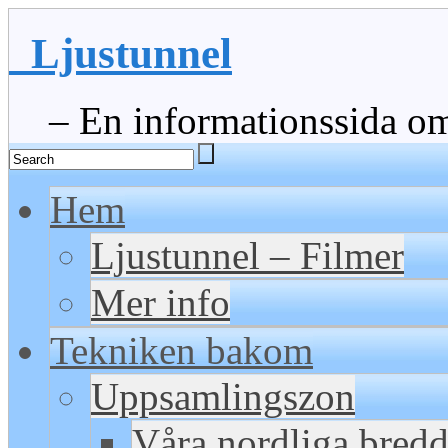
Ljustunnel
– En informationssida om 
Hem
Ljustunnel – Filmer
Mer info
Tekniken bakom
Uppsamlingszon
Våra nordliga bred