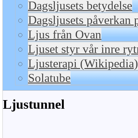
Dagsljusets betydelse
Dagsljusets påverkan p
Ljus från Ovan
Ljuset styr vår inre ry
Ljusterapi (Wikipedia)
Solatube
Ljustunnel