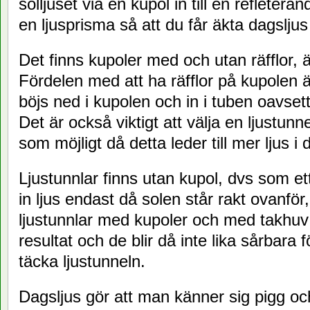
solljuset via en kupol in till en refleteran
en ljusprisma så att du får äkta dagsljus
Det finns kupoler med och utan räfflor, 
Fördelen med att ha räfflor på kupolen är
böjs ned i kupolen och in i tuben oavset
Det är också viktigt att välja en ljustu
som möjligt då detta leder till mer ljus i
Ljustunnlar finns utan kupol, dvs som et
in ljus endast då solen står rakt ovanför
ljustunnlar med kupoler och med takhuv v
resultat och de blir då inte lika sårbara
täcka ljustunneln.
Dagsljus gör att man känner sig pigg och