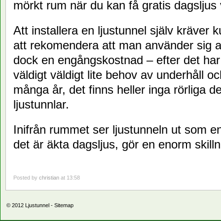
mörkt rum när du kan få gratis dagsljus
Att installera en ljustunnel själv kräver 
att rekomendera att man använder sig av 
dock en engångskostnad – efter det har e
väldigt väldigt lite behov av underhåll oc
många år, det finns heller inga rörliga de
ljustunnlar.
Inifrån rummet ser ljustunneln ut som e
det är äkta dagsljus, gör en enorm skill
Posted by
christian
at 13:58
© 2012
Ljustunnel
-
Sitemap