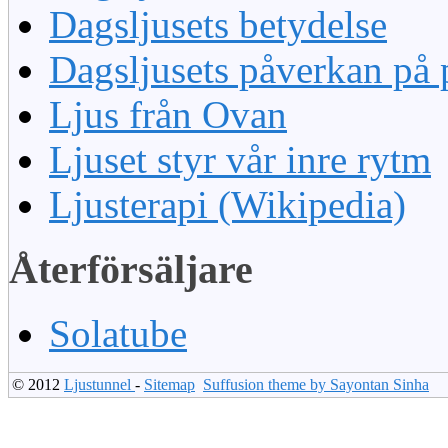
Dagsljusets betydelse
Dagsljusets påverkan på 
Ljus från Ovan
Ljuset styr vår inre rytm
Ljusterapi (Wikipedia)
Återförsäljare
Solatube
© 2012
Ljustunnel
-
Sitemap
Suffusion theme by Sayontan Sinha