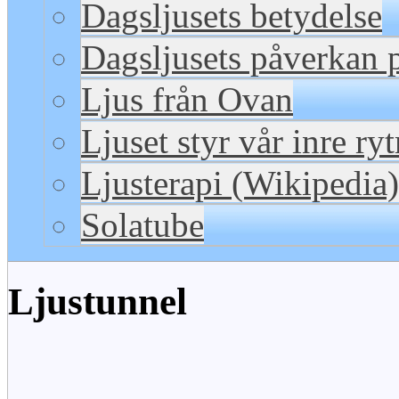
Dagsljusets betydelse
Dagsljusets påverkan p
Ljus från Ovan
Ljuset styr vår inre ry
Ljusterapi (Wikipedia)
Solatube
Ljustunnel