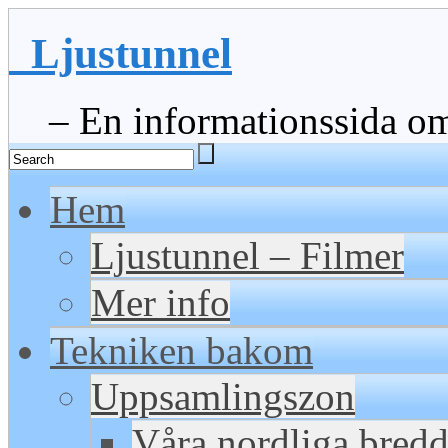
Ljustunnel
– En informationssida om 
Hem
Ljustunnel – Filmer
Mer info
Tekniken bakom
Uppsamlingszon
Våra nordliga bred