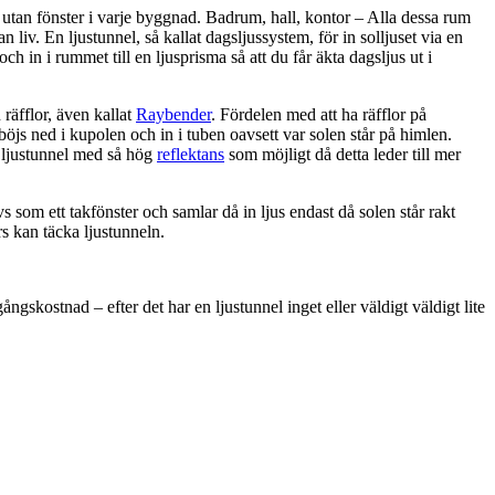
utan fönster i varje byggnad. Badrum, hall, kontor – Alla dessa rum
 liv. En ljustunnel, så kallat dagsljussystem, för in solljuset via en
 och in i rummet till en ljusprisma så att du får äkta dagsljus ut i
räfflor, även kallat
Raybender
. Fördelen med att ha räfflor på
 böjs ned i kupolen och in i tuben oavsett var solen står på himlen.
n ljustunnel med så hög
reflektans
som möjligt då detta leder till mer
s som ett takfönster och samlar då in ljus endast då solen står rakt
rs kan täcka ljustunneln.
ngskostnad – efter det har en ljustunnel inget eller väldigt väldigt lite