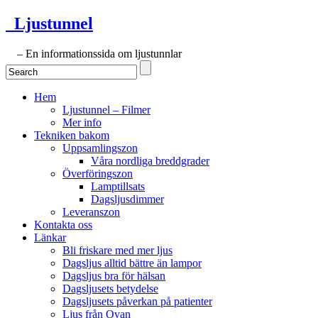
Ljustunnel
– En informationssida om ljustunnlar
Hem
Ljustunnel – Filmer
Mer info
Tekniken bakom
Uppsamlingszon
Våra nordliga breddgrader
Överföringszon
Lamptillsats
Dagsljusdimmer
Leveranszon
Kontakta oss
Länkar
Bli friskare med mer ljus
Dagsljus alltid bättre än lampor
Dagsljus bra för hälsan
Dagsljusets betydelse
Dagsljusets påverkan på patienter
Ljus från Ovan