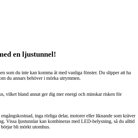
 med en ljustunnel!
n som du inte kan komma åt med vanliga fönster. Du slipper att ha
 som du annars behöver i mörka utrymmen.
us, vilket bland annat ger dig mer energi och minskar risken för
n engångskostnad, inga rörliga delar, motorer eller liknande som kräver
ng. Vissa ljustunnlar kan kombineras med LED-belysning, så du alltid
t börjar bli mörkt utomhus.