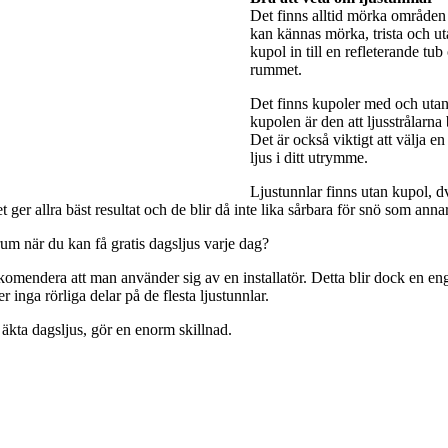
Det finns alltid mörka områden 
kan kännas mörka, trista och utan
kupol in till en refleterande tub
rummet.
Det finns kupoler med och utan 
kupolen är den att ljusstrålarna
Det är också viktigt att välja e
ljus i ditt utrymme.
Ljustunnlar finns utan kupol, dv
ger allra bäst resultat och de blir då inte lika sårbara för snö som anna
rum när du kan få gratis dagsljus varje dag?
rekomendera att man använder sig av en installatör. Detta blir dock en engå
 inga rörliga delar på de flesta ljustunnlar.
 äkta dagsljus, gör en enorm skillnad.