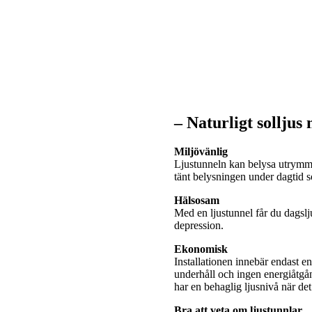
– Naturligt solljus
Miljövänlig
Ljustunneln kan belysa utrymme
tänt belysningen under dagtid
Hälsosam
Med en ljustunnel får du dagslj
depression.
Ekonomisk
Installationen innebär endast e
underhåll och ingen energiåtgå
har en behaglig ljusnivå när de
Bra att veta om ljustunnlar