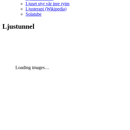
Ljuset styr vår inre rytm
Ljusterapi (Wikipedia)
Solatube
Ljustunnel
Loading images…