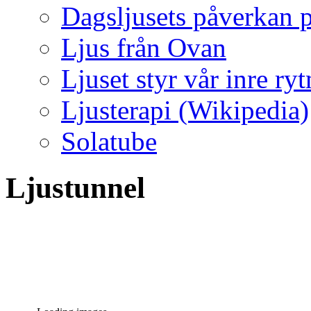
Dagsljusets påverkan p
Ljus från Ovan
Ljuset styr vår inre ry
Ljusterapi (Wikipedia)
Solatube
Ljustunnel