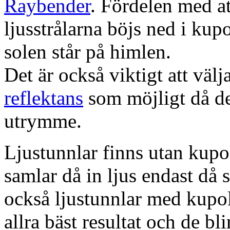
Raybender
. Fördelen med at
ljusstrålarna böjs ned i kup
solen står på himlen.
Det är också viktigt att väl
reflektans
som möjligt då dett
utrymme.
Ljustunnlar finns utan kupo
samlar då in ljus endast då s
också ljustunnlar med kupo
allra bäst resultat och de bl