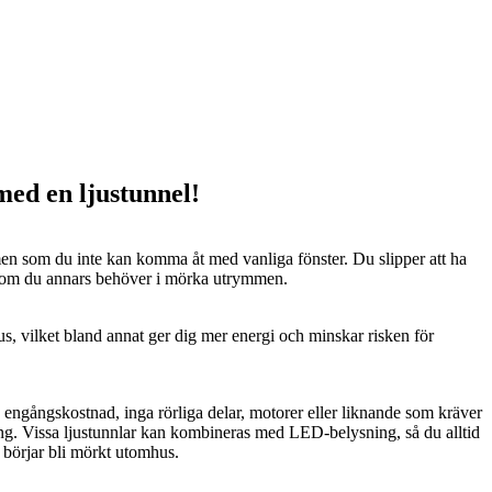
 med en ljustunnel!
n som du inte kan komma åt med vanliga fönster. Du slipper att ha
 som du annars behöver i mörka utrymmen.
us, vilket bland annat ger dig mer energi och minskar risken för
n engångskostnad, inga rörliga delar, motorer eller liknande som kräver
ng. Vissa ljustunnlar kan kombineras med LED-belysning, så du alltid
t börjar bli mörkt utomhus.