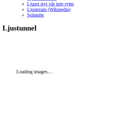
Ljuset styr vår inre rytm
Ljusterapi (Wikipedia)
Solatube
Ljustunnel
Loading images…