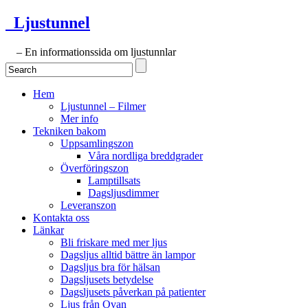
Ljustunnel
– En informationssida om ljustunnlar
Hem
Ljustunnel – Filmer
Mer info
Tekniken bakom
Uppsamlingszon
Våra nordliga breddgrader
Överföringszon
Lamptillsats
Dagsljusdimmer
Leveranszon
Kontakta oss
Länkar
Bli friskare med mer ljus
Dagsljus alltid bättre än lampor
Dagsljus bra för hälsan
Dagsljusets betydelse
Dagsljusets påverkan på patienter
Ljus från Ovan