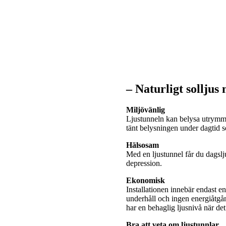
– Naturligt solljus
Miljövänlig
Ljustunneln kan belysa utrymme
tänt belysningen under dagtid
Hälsosam
Med en ljustunnel får du dagslj
depression.
Ekonomisk
Installationen innebär endast e
underhåll och ingen energiåtgå
har en behaglig ljusnivå när de
Bra att veta om ljustunnlar