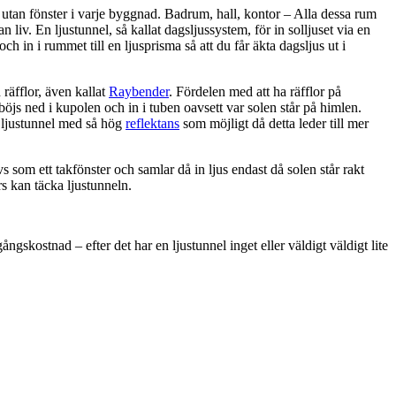
utan fönster i varje byggnad. Badrum, hall, kontor – Alla dessa rum
 liv. En ljustunnel, så kallat dagsljussystem, för in solljuset via en
 och in i rummet till en ljusprisma så att du får äkta dagsljus ut i
räfflor, även kallat
Raybender
. Fördelen med att ha räfflor på
 böjs ned i kupolen och in i tuben oavsett var solen står på himlen.
n ljustunnel med så hög
reflektans
som möjligt då detta leder till mer
s som ett takfönster och samlar då in ljus endast då solen står rakt
rs kan täcka ljustunneln.
ngskostnad – efter det har en ljustunnel inget eller väldigt väldigt lite