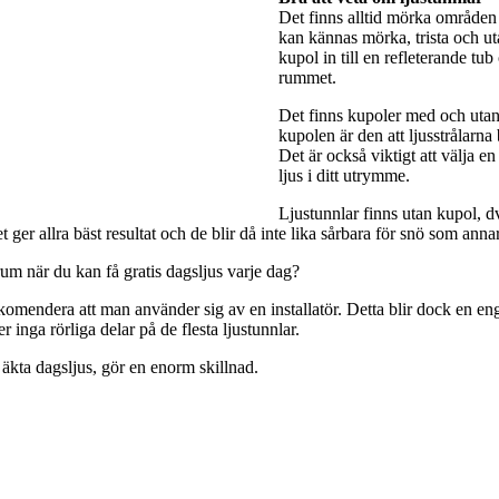
Det finns alltid mörka områden 
kan kännas mörka, trista och utan
kupol in till en refleterande tub
rummet.
Det finns kupoler med och utan 
kupolen är den att ljusstrålarna
Det är också viktigt att välja e
ljus i ditt utrymme.
Ljustunnlar finns utan kupol, dv
ger allra bäst resultat och de blir då inte lika sårbara för snö som anna
rum när du kan få gratis dagsljus varje dag?
rekomendera att man använder sig av en installatör. Detta blir dock en engå
 inga rörliga delar på de flesta ljustunnlar.
 äkta dagsljus, gör en enorm skillnad.