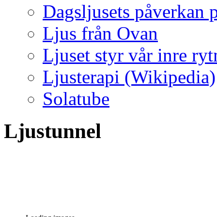
Dagsljusets påverkan p
Ljus från Ovan
Ljuset styr vår inre ry
Ljusterapi (Wikipedia)
Solatube
Ljustunnel