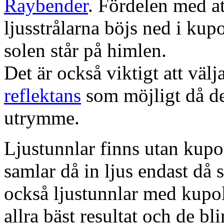
Raybender
. Fördelen med at
ljusstrålarna böjs ned i kup
solen står på himlen.
Det är också viktigt att väl
reflektans
som möjligt då dett
utrymme.
Ljustunnlar finns utan kupo
samlar då in ljus endast då s
också ljustunnlar med kupo
allra bäst resultat och de bl