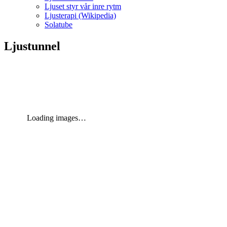
Ljuset styr vår inre rytm
Ljusterapi (Wikipedia)
Solatube
Ljustunnel
Loading images…