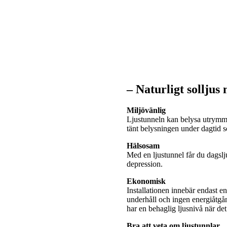
– Naturligt solljus
Miljövänlig
Ljustunneln kan belysa utrymme
tänt belysningen under dagtid
Hälsosam
Med en ljustunnel får du dagslj
depression.
Ekonomisk
Installationen innebär endast e
underhåll och ingen energiåtgå
har en behaglig ljusnivå när de
Bra att veta om ljustunnlar