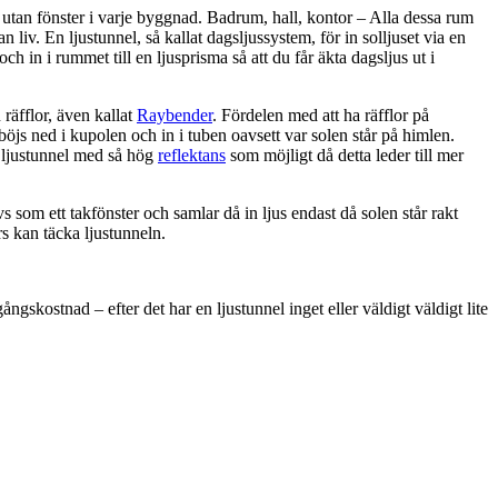
utan fönster i varje byggnad. Badrum, hall, kontor – Alla dessa rum
 liv. En ljustunnel, så kallat dagsljussystem, för in solljuset via en
 och in i rummet till en ljusprisma så att du får äkta dagsljus ut i
räfflor, även kallat
Raybender
. Fördelen med att ha räfflor på
 böjs ned i kupolen och in i tuben oavsett var solen står på himlen.
n ljustunnel med så hög
reflektans
som möjligt då detta leder till mer
s som ett takfönster och samlar då in ljus endast då solen står rakt
rs kan täcka ljustunneln.
ngskostnad – efter det har en ljustunnel inget eller väldigt väldigt lite