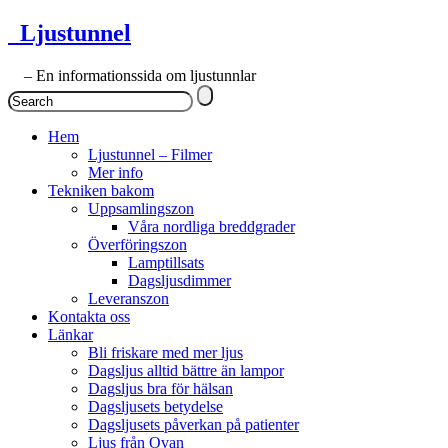
Ljustunnel
– En informationssida om ljustunnlar
Hem
Ljustunnel – Filmer
Mer info
Tekniken bakom
Uppsamlingszon
Våra nordliga breddgrader
Överföringszon
Lamptillsats
Dagsljusdimmer
Leveranszon
Kontakta oss
Länkar
Bli friskare med mer ljus
Dagsljus alltid bättre än lampor
Dagsljus bra för hälsan
Dagsljusets betydelse
Dagsljusets påverkan på patienter
Ljus från Ovan