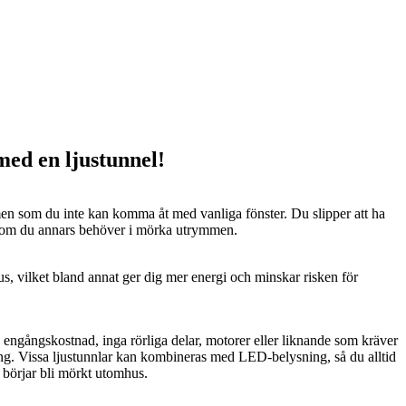
 med en ljustunnel!
n som du inte kan komma åt med vanliga fönster. Du slipper att ha
 som du annars behöver i mörka utrymmen.
us, vilket bland annat ger dig mer energi och minskar risken för
n engångskostnad, inga rörliga delar, motorer eller liknande som kräver
ng. Vissa ljustunnlar kan kombineras med LED-belysning, så du alltid
t börjar bli mörkt utomhus.