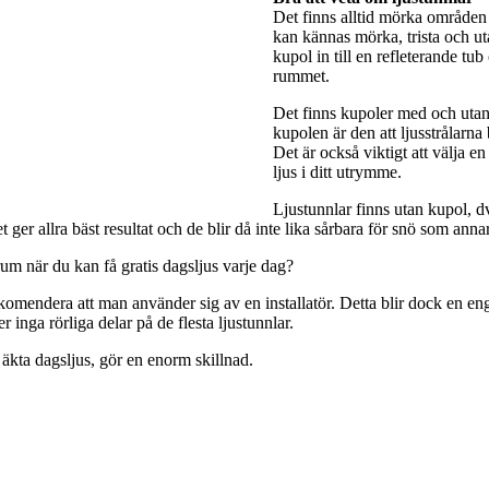
Det finns alltid mörka områden 
kan kännas mörka, trista och utan
kupol in till en refleterande tub
rummet.
Det finns kupoler med och utan 
kupolen är den att ljusstrålarna
Det är också viktigt att välja e
ljus i ditt utrymme.
Ljustunnlar finns utan kupol, dv
ger allra bäst resultat och de blir då inte lika sårbara för snö som anna
rum när du kan få gratis dagsljus varje dag?
rekomendera att man använder sig av en installatör. Detta blir dock en engå
 inga rörliga delar på de flesta ljustunnlar.
 äkta dagsljus, gör en enorm skillnad.