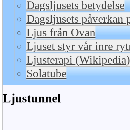
Dagsljusets betydelse
Dagsljusets påverkan p
Ljus från Ovan
Ljuset styr vår inre ry
Ljusterapi (Wikipedia)
Solatube
Ljustunnel