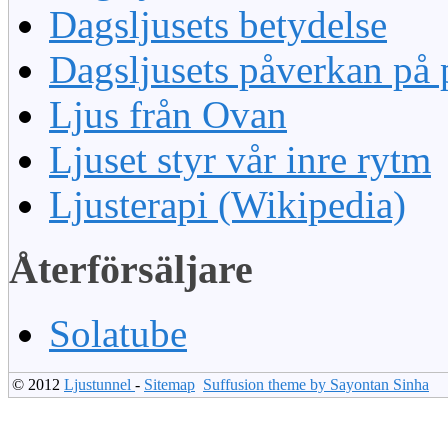
Dagsljusets betydelse
Dagsljusets påverkan på 
Ljus från Ovan
Ljuset styr vår inre rytm
Ljusterapi (Wikipedia)
Återförsäljare
Solatube
© 2012
Ljustunnel
-
Sitemap
Suffusion theme by Sayontan Sinha