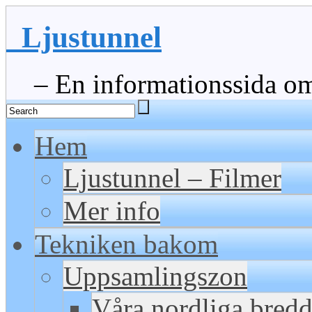
Ljustunnel
– En informationssida om 
Hem
Ljustunnel – Filmer
Mer info
Tekniken bakom
Uppsamlingszon
Våra nordliga bred