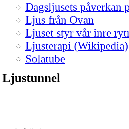
Dagsljusets påverkan p
Ljus från Ovan
Ljuset styr vår inre ry
Ljusterapi (Wikipedia)
Solatube
Ljustunnel