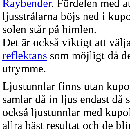
Raybender
. Fördelen med at
ljusstrålarna böjs ned i kup
solen står på himlen.
Det är också viktigt att väl
reflektans
som möjligt då dett
utrymme.
Ljustunnlar finns utan kupo
samlar då in ljus endast då s
också ljustunnlar med kupo
allra bäst resultat och de bl