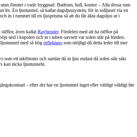
utan fönster i varje byggnad. Badrum, hall, kontor – Alla dessa rum
 liv. En ljustunnel, så kallat dagsljussystem, för in solljuset via en
 och in i rummet till en ljusprisma så att du får äkta dagsljus ut i
räfflor, även kallat
Raybender
. Fördelen med att ha räfflor på
 böjs ned i kupolen och in i tuben oavsett var solen står på himlen.
n ljustunnel med så hög
reflektans
som möjligt då detta leder till mer
s som ett takfönster och samlar då in ljus endast då solen står rakt
rs kan täcka ljustunneln.
ngskostnad – efter det har en ljustunnel inget eller väldigt väldigt lite