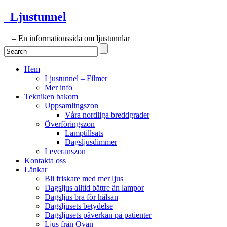
Ljustunnel
– En informationssida om ljustunnlar
Hem
Ljustunnel – Filmer
Mer info
Tekniken bakom
Uppsamlingszon
Våra nordliga breddgrader
Överföringszon
Lamptillsats
Dagsljusdimmer
Leveranszon
Kontakta oss
Länkar
Bli friskare med mer ljus
Dagsljus alltid bättre än lampor
Dagsljus bra för hälsan
Dagsljusets betydelse
Dagsljusets påverkan på patienter
Ljus från Ovan