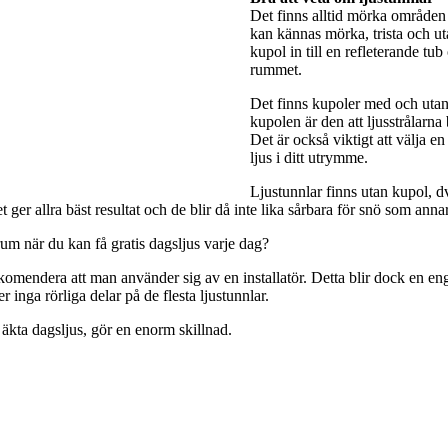
Det finns alltid mörka områden 
kan kännas mörka, trista och utan
kupol in till en refleterande tub
rummet.
Det finns kupoler med och utan 
kupolen är den att ljusstrålarna
Det är också viktigt att välja e
ljus i ditt utrymme.
Ljustunnlar finns utan kupol, dv
ger allra bäst resultat och de blir då inte lika sårbara för snö som anna
rum när du kan få gratis dagsljus varje dag?
rekomendera att man använder sig av en installatör. Detta blir dock en engå
 inga rörliga delar på de flesta ljustunnlar.
 äkta dagsljus, gör en enorm skillnad.