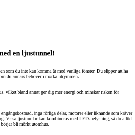
 med en ljustunnel!
n som du inte kan komma åt med vanliga fönster. Du slipper att ha
 som du annars behöver i mörka utrymmen.
us, vilket bland annat ger dig mer energi och minskar risken för
n engångskostnad, inga rörliga delar, motorer eller liknande som kräver
ng. Vissa ljustunnlar kan kombineras med LED-belysning, så du alltid
t börjar bli mörkt utomhus.