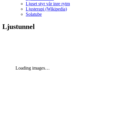
Ljuset styr vår inre rytm
Ljusterapi (Wikipedia)
Solatube
Ljustunnel
Loading images…