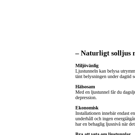
– Naturligt solljus
Miljövänlig
Ljustunneln kan belysa utrymme
tänt belysningen under dagtid
Hälsosam
Med en ljustunnel får du dagslj
depression.
Ekonomisk
Installationen innebär endast e
underhåll och ingen energiåtgå
har en behaglig ljusnivå när de
Bra att veta om ljustunnlar