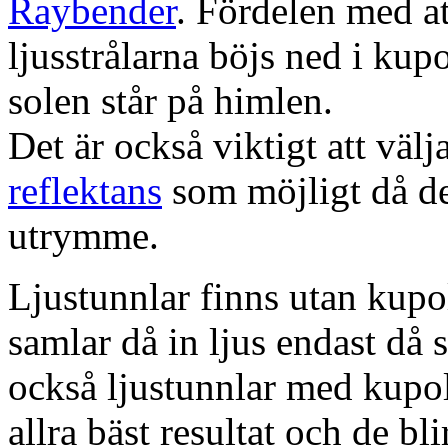
Raybender
. Fördelen med at
ljusstrålarna böjs ned i kup
solen står på himlen.
Det är också viktigt att väl
reflektans
som möjligt då dett
utrymme.
Ljustunnlar finns utan kupo
samlar då in ljus endast då s
också ljustunnlar med kupo
allra bäst resultat och de bl