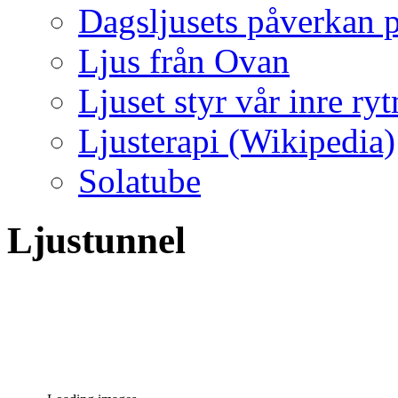
Dagsljusets påverkan p
Ljus från Ovan
Ljuset styr vår inre ry
Ljusterapi (Wikipedia)
Solatube
Ljustunnel