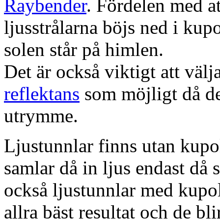
Raybender
. Fördelen med at
ljusstrålarna böjs ned i kup
solen står på himlen.
Det är också viktigt att väl
reflektans
som möjligt då dett
utrymme.
Ljustunnlar finns utan kupo
samlar då in ljus endast då s
också ljustunnlar med kupo
allra bäst resultat och de bl