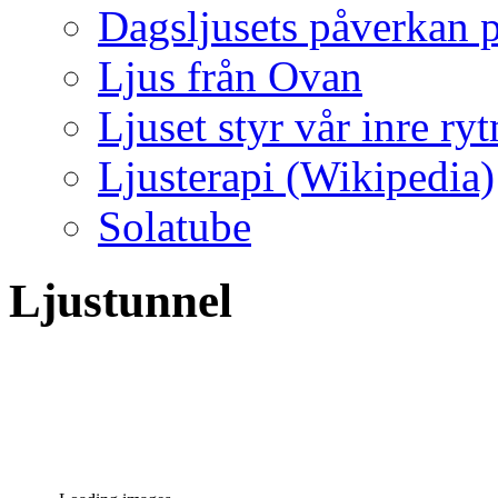
Dagsljusets påverkan p
Ljus från Ovan
Ljuset styr vår inre ry
Ljusterapi (Wikipedia)
Solatube
Ljustunnel