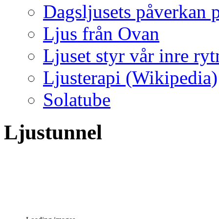
Dagsljusets påverkan p
Ljus från Ovan
Ljuset styr vår inre ry
Ljusterapi (Wikipedia)
Solatube
Ljustunnel