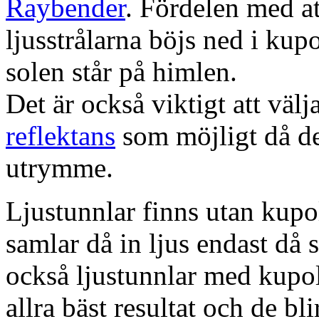
Raybender
. Fördelen med at
ljusstrålarna böjs ned i kup
solen står på himlen.
Det är också viktigt att väl
reflektans
som möjligt då dett
utrymme.
Ljustunnlar finns utan kupo
samlar då in ljus endast då s
också ljustunnlar med kupo
allra bäst resultat och de bl