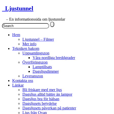
Ljustunnel
– En informationssida om ljustunnlar
Hem
Ljustunnel – Filmer
Mer info
Tekniken bakom
Uppsamlingszon
Våra nordliga breddgrader
Överföringszon
Lamptillsats
Dagsljusdimmer
Leveranszon
Kontakta oss
Länkar
Bli friskare med mer ljus
Dagsljus alltid bättre än lampor
Dagsljus bra för hälsan
Dagsljusets betydelse
Dagsljusets påverkan på patienter
Ljus från Ovan