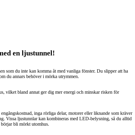
 med en ljustunnel!
n som du inte kan komma åt med vanliga fönster. Du slipper att ha
 som du annars behöver i mörka utrymmen.
us, vilket bland annat ger dig mer energi och minskar risken för
n engångskostnad, inga rörliga delar, motorer eller liknande som kräver
ng. Vissa ljustunnlar kan kombineras med LED-belysning, så du alltid
t börjar bli mörkt utomhus.