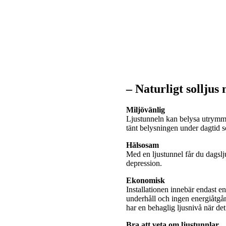
– Naturligt solljus
Miljövänlig
Ljustunneln kan belysa utrymme
tänt belysningen under dagtid
Hälsosam
Med en ljustunnel får du dagslj
depression.
Ekonomisk
Installationen innebär endast e
underhåll och ingen energiåtgå
har en behaglig ljusnivå när de
Bra att veta om ljustunnlar