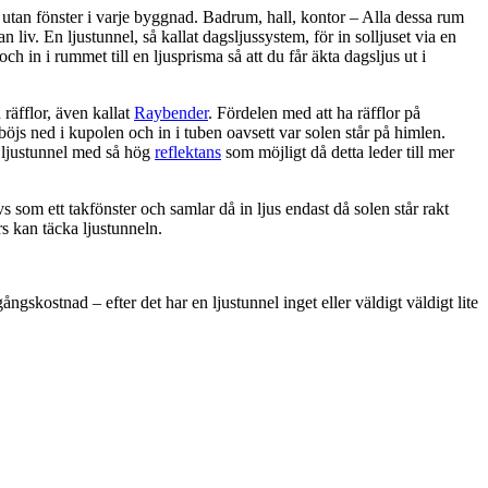
utan fönster i varje byggnad. Badrum, hall, kontor – Alla dessa rum
 liv. En ljustunnel, så kallat dagsljussystem, för in solljuset via en
 och in i rummet till en ljusprisma så att du får äkta dagsljus ut i
räfflor, även kallat
Raybender
. Fördelen med att ha räfflor på
 böjs ned i kupolen och in i tuben oavsett var solen står på himlen.
n ljustunnel med så hög
reflektans
som möjligt då detta leder till mer
s som ett takfönster och samlar då in ljus endast då solen står rakt
rs kan täcka ljustunneln.
ngskostnad – efter det har en ljustunnel inget eller väldigt väldigt lite