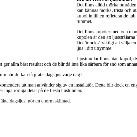
Det finns alltid mörka områden 
kan kännas mörka, trista och utan
kupol in till en refleterande tub
rummet.
Det finns kupoler med och utan 
kupolen är den att ljusstrålarna
Det är också viktigt att välja e
ljus i ditt utrymme.
Ljustunnlar finns utan kupol, dv
ger allra bäst resultat och de blir då inte lika sårbara för snö som anna
rum när du kan få gratis dagsljus varje dag?
rekomendera att man använder sig av en installatör. Detta blir dock en engå
 inga rörliga delar på de flesta ljustunnlar.
 äkta dagsljus, gör en enorm skillnad.