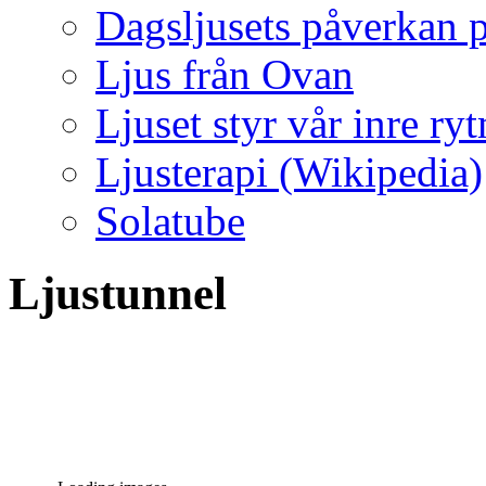
Dagsljusets påverkan p
Ljus från Ovan
Ljuset styr vår inre ry
Ljusterapi (Wikipedia)
Solatube
Ljustunnel