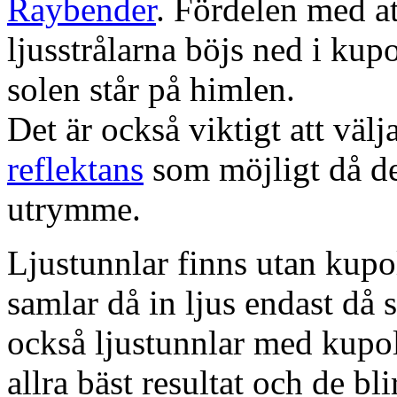
Raybender
. Fördelen med at
ljusstrålarna böjs ned i kup
solen står på himlen.
Det är också viktigt att väl
reflektans
som möjligt då dett
utrymme.
Ljustunnlar finns utan kupo
samlar då in ljus endast då s
också ljustunnlar med kupo
allra bäst resultat och de bl