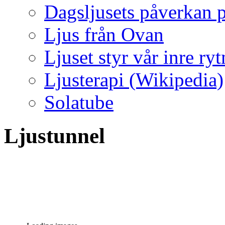
Dagsljusets påverkan p
Ljus från Ovan
Ljuset styr vår inre ry
Ljusterapi (Wikipedia)
Solatube
Ljustunnel