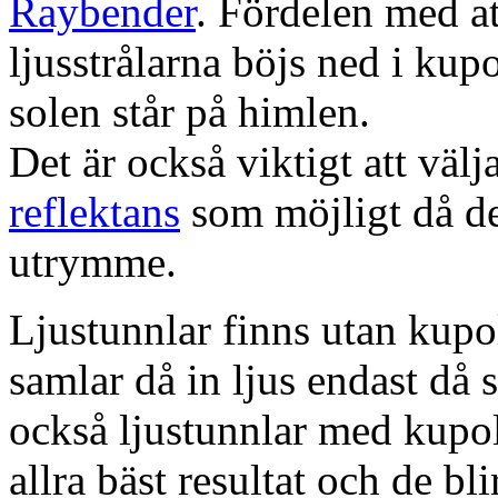
Raybender
. Fördelen med at
ljusstrålarna böjs ned i kup
solen står på himlen.
Det är också viktigt att väl
reflektans
som möjligt då dett
utrymme.
Ljustunnlar finns utan kupo
samlar då in ljus endast då s
också ljustunnlar med kupo
allra bäst resultat och de bl