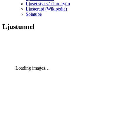
Ljuset styr vår inre rytm
Ljusterapi (Wikipedia)
Solatube
Ljustunnel
Loading images…