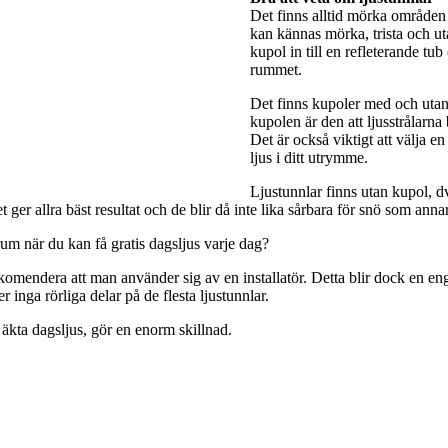
Det finns alltid mörka områden 
kan kännas mörka, trista och utan
kupol in till en refleterande tub
rummet.
Det finns kupoler med och utan 
kupolen är den att ljusstrålarna
Det är också viktigt att välja e
ljus i ditt utrymme.
Ljustunnlar finns utan kupol, dv
ger allra bäst resultat och de blir då inte lika sårbara för snö som anna
rum när du kan få gratis dagsljus varje dag?
rekomendera att man använder sig av en installatör. Detta blir dock en engå
 inga rörliga delar på de flesta ljustunnlar.
 äkta dagsljus, gör en enorm skillnad.