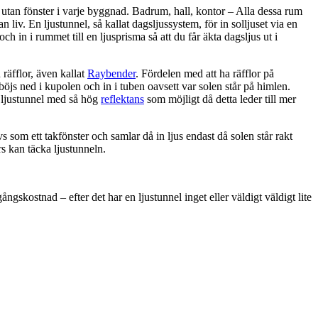
utan fönster i varje byggnad. Badrum, hall, kontor – Alla dessa rum
 liv. En ljustunnel, så kallat dagsljussystem, för in solljuset via en
 och in i rummet till en ljusprisma så att du får äkta dagsljus ut i
räfflor, även kallat
Raybender
. Fördelen med att ha räfflor på
 böjs ned i kupolen och in i tuben oavsett var solen står på himlen.
n ljustunnel med så hög
reflektans
som möjligt då detta leder till mer
s som ett takfönster och samlar då in ljus endast då solen står rakt
rs kan täcka ljustunneln.
ngskostnad – efter det har en ljustunnel inget eller väldigt väldigt lite