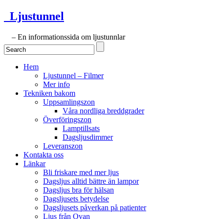
Ljustunnel
– En informationssida om ljustunnlar
Hem
Ljustunnel – Filmer
Mer info
Tekniken bakom
Uppsamlingszon
Våra nordliga breddgrader
Överföringszon
Lamptillsats
Dagsljusdimmer
Leveranszon
Kontakta oss
Länkar
Bli friskare med mer ljus
Dagsljus alltid bättre än lampor
Dagsljus bra för hälsan
Dagsljusets betydelse
Dagsljusets påverkan på patienter
Ljus från Ovan