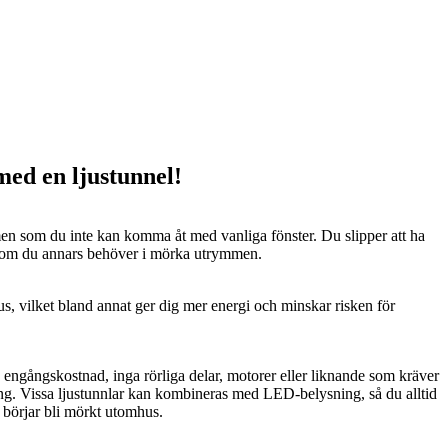
 med en ljustunnel!
n som du inte kan komma åt med vanliga fönster. Du slipper att ha
 som du annars behöver i mörka utrymmen.
us, vilket bland annat ger dig mer energi och minskar risken för
n engångskostnad, inga rörliga delar, motorer eller liknande som kräver
ng. Vissa ljustunnlar kan kombineras med LED-belysning, så du alltid
t börjar bli mörkt utomhus.