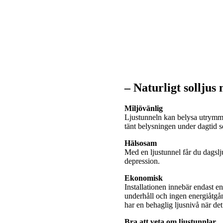
– Naturligt solljus
Miljövänlig
Ljustunneln kan belysa utrymme
tänt belysningen under dagtid
Hälsosam
Med en ljustunnel får du dagslj
depression.
Ekonomisk
Installationen innebär endast e
underhåll och ingen energiåtgå
har en behaglig ljusnivå när de
Bra att veta om ljustunnlar