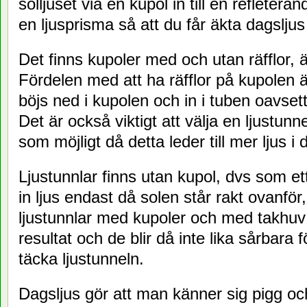
solljuset via en kupol in till en refleteran
en ljusprisma så att du får äkta dagsljus
Det finns kupoler med och utan räfflor, 
Fördelen med att ha räfflor på kupolen är
böjs ned i kupolen och in i tuben oavset
Det är också viktigt att välja en ljustu
som möjligt då detta leder till mer ljus i
Ljustunnlar finns utan kupol, dvs som et
in ljus endast då solen står rakt ovanför
ljustunnlar med kupoler och med takhuv v
resultat och de blir då inte lika sårbara
täcka ljustunneln.
Dagsljus gör att man känner sig pigg och