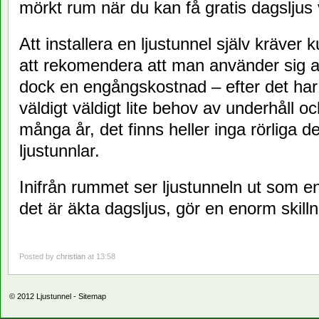
mörkt rum när du kan få gratis dagsljus
Att installera en ljustunnel själv kräver 
att rekomendera att man använder sig av 
dock en engångskostnad – efter det har e
väldigt väldigt lite behov av underhåll oc
många år, det finns heller inga rörliga de
ljustunnlar.
Inifrån rummet ser ljustunneln ut som e
det är äkta dagsljus, gör en enorm skill
Posted by
christian
at 13:58
© 2012
Ljustunnel
-
Sitemap