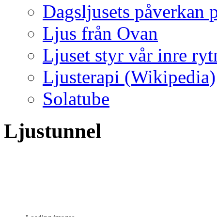
Dagsljusets påverkan p
Ljus från Ovan
Ljuset styr vår inre ry
Ljusterapi (Wikipedia)
Solatube
Ljustunnel