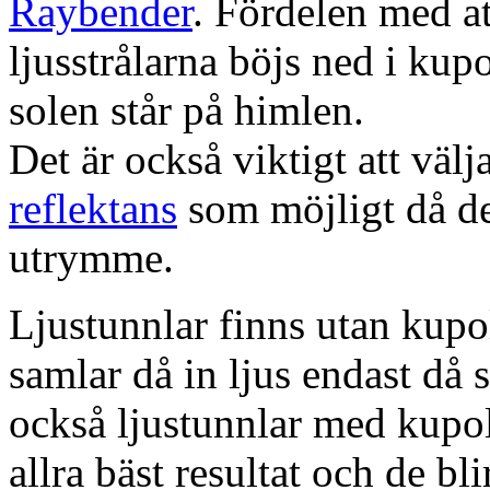
Raybender
. Fördelen med at
ljusstrålarna böjs ned i kup
solen står på himlen.
Det är också viktigt att väl
reflektans
som möjligt då dett
utrymme.
Ljustunnlar finns utan kupo
samlar då in ljus endast då s
också ljustunnlar med kupo
allra bäst resultat och de bl