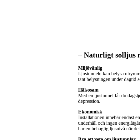
– Naturligt solljus
Miljövänlig
Ljustunneln kan belysa utrymme
tänt belysningen under dagtid
Hälsosam
Med en ljustunnel får du dagslj
depression.
Ekonomisk
Installationen innebär endast e
underhåll och ingen energiåtgå
har en behaglig ljusnivå när de
Bra att veta om ljustunnlar