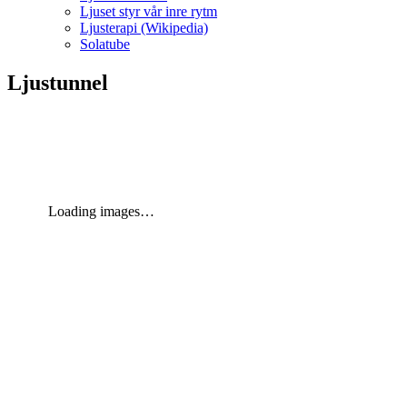
Ljuset styr vår inre rytm
Ljusterapi (Wikipedia)
Solatube
Ljustunnel
Loading images…