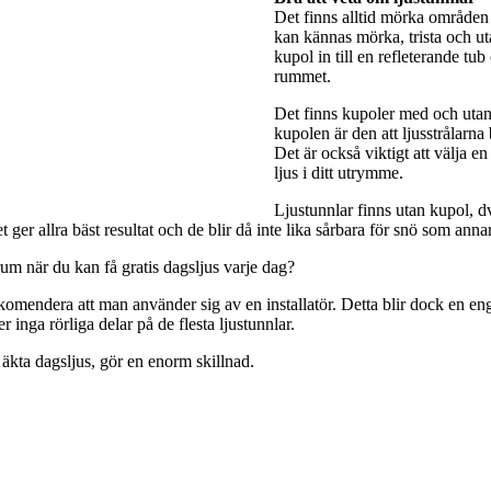
Det finns alltid mörka områden 
kan kännas mörka, trista och utan
kupol in till en refleterande tub
rummet.
Det finns kupoler med och utan 
kupolen är den att ljusstrålarna
Det är också viktigt att välja e
ljus i ditt utrymme.
Ljustunnlar finns utan kupol, dv
ger allra bäst resultat och de blir då inte lika sårbara för snö som anna
rum när du kan få gratis dagsljus varje dag?
rekomendera att man använder sig av en installatör. Detta blir dock en engå
 inga rörliga delar på de flesta ljustunnlar.
 äkta dagsljus, gör en enorm skillnad.