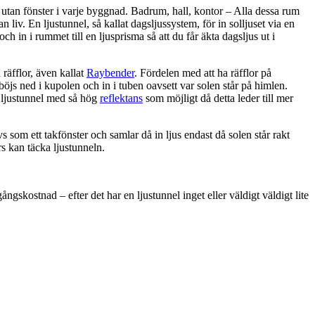
utan fönster i varje byggnad. Badrum, hall, kontor – Alla dessa rum
 liv. En ljustunnel, så kallat dagsljussystem, för in solljuset via en
 och in i rummet till en ljusprisma så att du får äkta dagsljus ut i
räfflor, även kallat
Raybender
. Fördelen med att ha räfflor på
 böjs ned i kupolen och in i tuben oavsett var solen står på himlen.
n ljustunnel med så hög
reflektans
som möjligt då detta leder till mer
s som ett takfönster och samlar då in ljus endast då solen står rakt
rs kan täcka ljustunneln.
ngskostnad – efter det har en ljustunnel inget eller väldigt väldigt lite