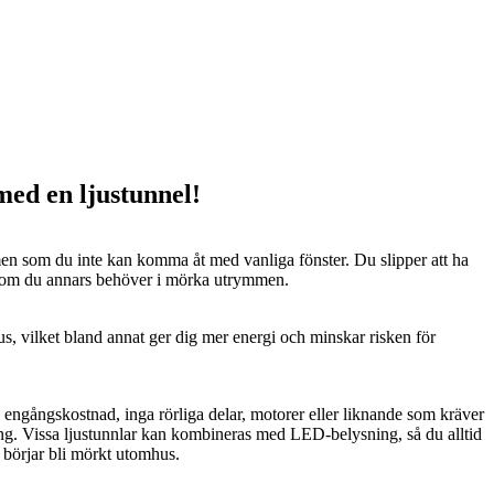
 med en ljustunnel!
n som du inte kan komma åt med vanliga fönster. Du slipper att ha
 som du annars behöver i mörka utrymmen.
us, vilket bland annat ger dig mer energi och minskar risken för
n engångskostnad, inga rörliga delar, motorer eller liknande som kräver
ng. Vissa ljustunnlar kan kombineras med LED-belysning, så du alltid
t börjar bli mörkt utomhus.