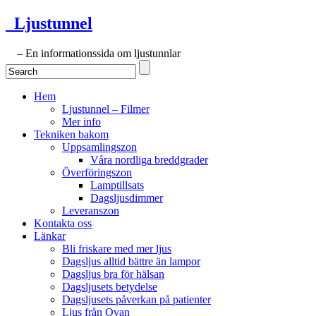
Ljustunnel
– En informationssida om ljustunnlar
Hem
Ljustunnel – Filmer
Mer info
Tekniken bakom
Uppsamlingszon
Våra nordliga breddgrader
Överföringszon
Lamptillsats
Dagsljusdimmer
Leveranszon
Kontakta oss
Länkar
Bli friskare med mer ljus
Dagsljus alltid bättre än lampor
Dagsljus bra för hälsan
Dagsljusets betydelse
Dagsljusets påverkan på patienter
Ljus från Ovan