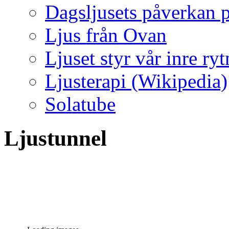
Dagsljusets påverkan p
Ljus från Ovan
Ljuset styr vår inre ry
Ljusterapi (Wikipedia)
Solatube
Ljustunnel