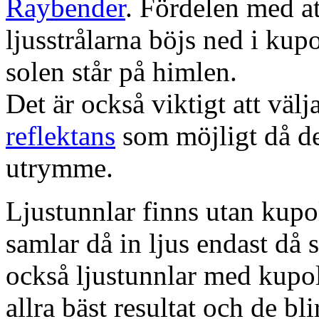
Raybender
. Fördelen med at
ljusstrålarna böjs ned i kup
solen står på himlen.
Det är också viktigt att väl
reflektans
som möjligt då dett
utrymme.
Ljustunnlar finns utan kupo
samlar då in ljus endast då s
också ljustunnlar med kupo
allra bäst resultat och de bl