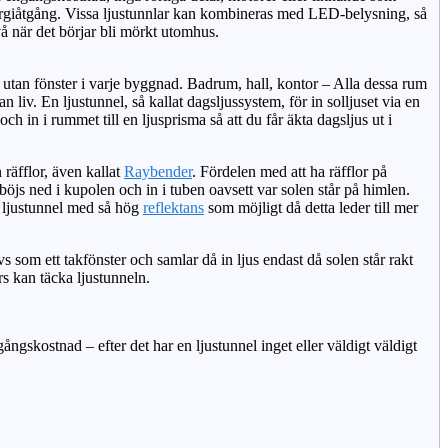
ergiåtgång. Vissa ljustunnlar kan kombineras med LED-belysning, så
vå när det börjar bli mörkt utomhus.
 utan fönster i varje byggnad. Badrum, hall, kontor – Alla dessa rum
n liv. En ljustunnel, så kallat dagsljussystem, för in solljuset via en
 och in i rummet till en ljusprisma så att du får äkta dagsljus ut i
räfflor, även kallat
Raybender
. Fördelen med att ha räfflor på
 böjs ned i kupolen och in i tuben oavsett var solen står på himlen.
en ljustunnel med så hög
reflektans
som möjligt då detta leder till mer
s som ett takfönster och samlar då in ljus endast då solen står rakt
rs kan täcka ljustunneln.
ångskostnad – efter det har en ljustunnel inget eller väldigt väldigt