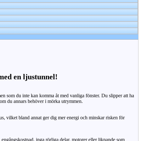
 med en ljustunnel!
n som du inte kan komma åt med vanliga fönster. Du slipper att ha
 som du annars behöver i mörka utrymmen.
us, vilket bland annat ger dig mer energi och minskar risken för
n engångskostnad, inga rörliga delar, motorer eller liknande som