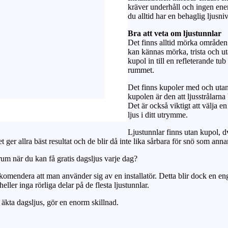
kräver underhåll och ingen en
du alltid har en behaglig ljusni
Bra att veta om ljustunnlar
Det finns alltid mörka områden
kan kännas mörka, trista och uta
kupol in till en refleterande tub
rummet.
Det finns kupoler med och utan 
kupolen är den att ljusstrålarna
Det är också viktigt att välja 
ljus i ditt utrymme.
Ljustunnlar finns utan kupol, dv
ger allra bäst resultat och de blir då inte lika sårbara för snö som anna
rum när du kan få gratis dagsljus varje dag?
rekomendera att man använder sig av en installatör. Detta blir dock en eng
eller inga rörliga delar på de flesta ljustunnlar.
 äkta dagsljus, gör en enorm skillnad.