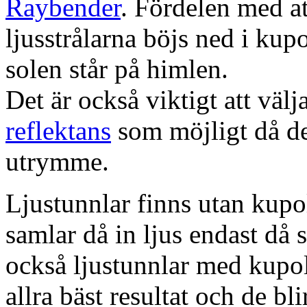
Raybender
. Fördelen med at
ljusstrålarna böjs ned i kup
solen står på himlen.
Det är också viktigt att väl
reflektans
som möjligt då dett
utrymme.
Ljustunnlar finns utan kupo
samlar då in ljus endast då s
också ljustunnlar med kupo
allra bäst resultat och de bl