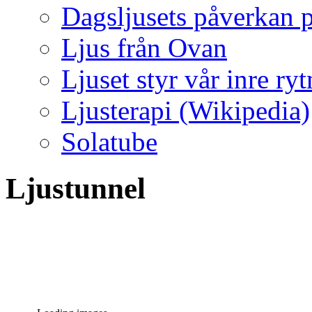
Dagsljusets påverkan p
Ljus från Ovan
Ljuset styr vår inre ry
Ljusterapi (Wikipedia)
Solatube
Ljustunnel