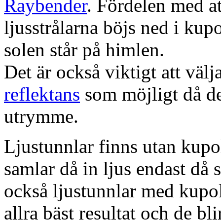
Raybender
. Fördelen med at
ljusstrålarna böjs ned i kup
solen står på himlen.
Det är också viktigt att väl
reflektans
som möjligt då dett
utrymme.
Ljustunnlar finns utan kupo
samlar då in ljus endast då s
också ljustunnlar med kupo
allra bäst resultat och de bl