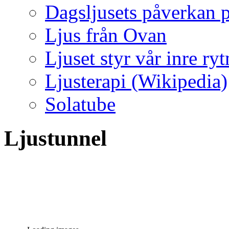
Dagsljusets påverkan p
Ljus från Ovan
Ljuset styr vår inre ry
Ljusterapi (Wikipedia)
Solatube
Ljustunnel