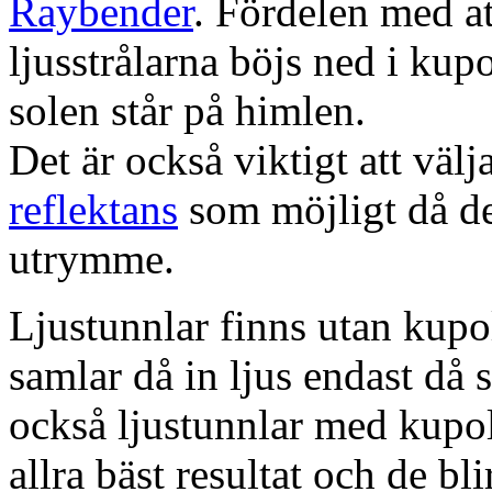
Raybender
. Fördelen med at
ljusstrålarna böjs ned i kup
solen står på himlen.
Det är också viktigt att väl
reflektans
som möjligt då dett
utrymme.
Ljustunnlar finns utan kupo
samlar då in ljus endast då s
också ljustunnlar med kupo
allra bäst resultat och de bl