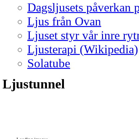
Dagsljusets påverkan p
Ljus från Ovan
Ljuset styr vår inre ry
Ljusterapi (Wikipedia)
Solatube
Ljustunnel