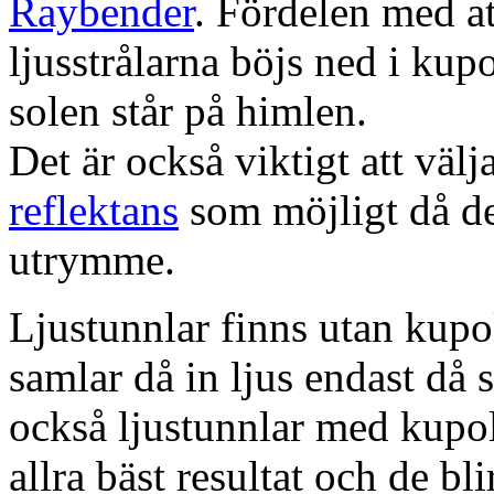
Raybender
. Fördelen med at
ljusstrålarna böjs ned i kup
solen står på himlen.
Det är också viktigt att väl
reflektans
som möjligt då dett
utrymme.
Ljustunnlar finns utan kupo
samlar då in ljus endast då s
också ljustunnlar med kupo
allra bäst resultat och de bl