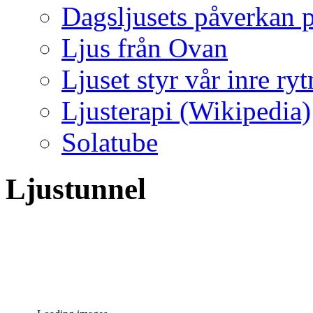
Dagsljusets påverkan p
Ljus från Ovan
Ljuset styr vår inre ry
Ljusterapi (Wikipedia)
Solatube
Ljustunnel