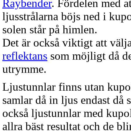
Raybender
. Fördelen med at
ljusstrålarna böjs ned i kup
solen står på himlen.
Det är också viktigt att väl
reflektans
som möjligt då dett
utrymme.
Ljustunnlar finns utan kupo
samlar då in ljus endast då s
också ljustunnlar med kupo
allra bäst resultat och de bl