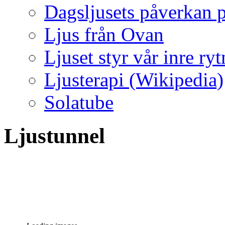
Dagsljusets påverkan p
Ljus från Ovan
Ljuset styr vår inre ry
Ljusterapi (Wikipedia)
Solatube
Ljustunnel