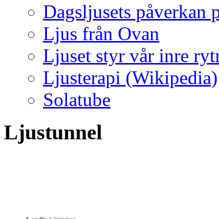
Dagsljusets påverkan p
Ljus från Ovan
Ljuset styr vår inre ry
Ljusterapi (Wikipedia)
Solatube
Ljustunnel