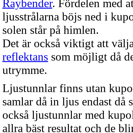
Raybender
. Fördelen med at
ljusstrålarna böjs ned i kup
solen står på himlen.
Det är också viktigt att väl
reflektans
som möjligt då dett
utrymme.
Ljustunnlar finns utan kupo
samlar då in ljus endast då s
också ljustunnlar med kupo
allra bäst resultat och de bl