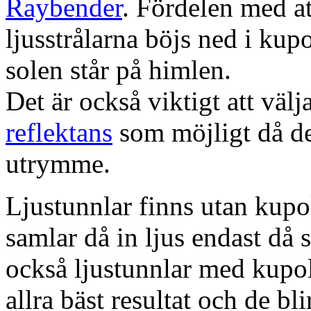
Raybender
. Fördelen med at
ljusstrålarna böjs ned i kup
solen står på himlen.
Det är också viktigt att väl
reflektans
som möjligt då dett
utrymme.
Ljustunnlar finns utan kupo
samlar då in ljus endast då s
också ljustunnlar med kupo
allra bäst resultat och de bl