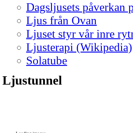
Dagsljusets påverkan p
Ljus från Ovan
Ljuset styr vår inre ry
Ljusterapi (Wikipedia)
Solatube
Ljustunnel