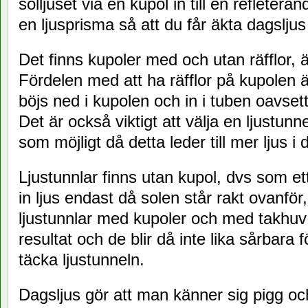
solljuset via en kupol in till en refleteran
en ljusprisma så att du får äkta dagsljus
Det finns kupoler med och utan räfflor, 
Fördelen med att ha räfflor på kupolen är
böjs ned i kupolen och in i tuben oavset
Det är också viktigt att välja en ljustu
som möjligt då detta leder till mer ljus i
Ljustunnlar finns utan kupol, dvs som et
in ljus endast då solen står rakt ovanför
ljustunnlar med kupoler och med takhuv v
resultat och de blir då inte lika sårbara
täcka ljustunneln.
Dagsljus gör att man känner sig pigg och