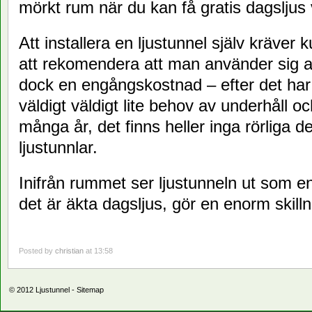
mörkt rum när du kan få gratis dagsljus
Att installera en ljustunnel själv kräver 
att rekomendera att man använder sig av 
dock en engångskostnad – efter det har e
väldigt väldigt lite behov av underhåll oc
många år, det finns heller inga rörliga de
ljustunnlar.
Inifrån rummet ser ljustunneln ut som e
det är äkta dagsljus, gör en enorm skill
Posted by
christian
at 13:58
© 2012
Ljustunnel
-
Sitemap