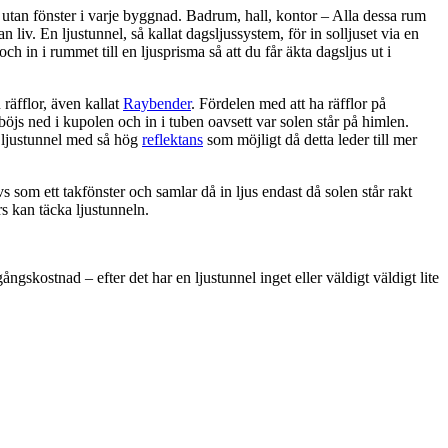
utan fönster i varje byggnad. Badrum, hall, kontor – Alla dessa rum
 liv. En ljustunnel, så kallat dagsljussystem, för in solljuset via en
 och in i rummet till en ljusprisma så att du får äkta dagsljus ut i
räfflor, även kallat
Raybender
. Fördelen med att ha räfflor på
 böjs ned i kupolen och in i tuben oavsett var solen står på himlen.
n ljustunnel med så hög
reflektans
som möjligt då detta leder till mer
s som ett takfönster och samlar då in ljus endast då solen står rakt
rs kan täcka ljustunneln.
ngskostnad – efter det har en ljustunnel inget eller väldigt väldigt lite