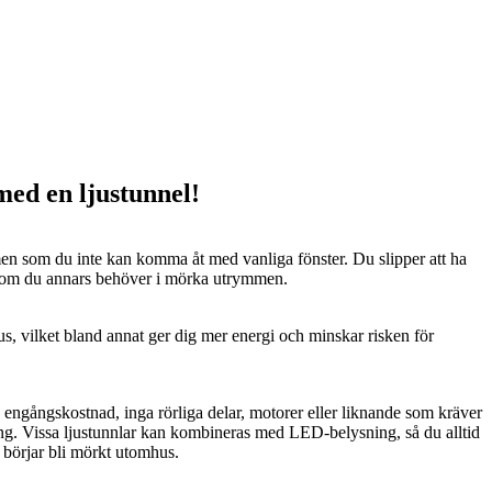
 med en ljustunnel!
n som du inte kan komma åt med vanliga fönster. Du slipper att ha
 som du annars behöver i mörka utrymmen.
us, vilket bland annat ger dig mer energi och minskar risken för
n engångskostnad, inga rörliga delar, motorer eller liknande som kräver
ng. Vissa ljustunnlar kan kombineras med LED-belysning, så du alltid
t börjar bli mörkt utomhus.