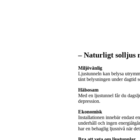
– Naturligt solljus
Miljövänlig
Ljustunneln kan belysa utrymme
tänt belysningen under dagtid
Hälsosam
Med en ljustunnel får du dagslj
depression.
Ekonomisk
Installationen innebär endast e
underhåll och ingen energiåtgå
har en behaglig ljusnivå när de
Bra att veta om ljustunnlar