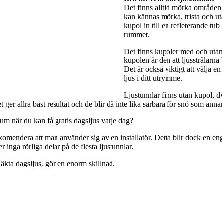
Det finns alltid mörka områden 
kan kännas mörka, trista och utan
kupol in till en refleterande tub
rummet.
Det finns kupoler med och utan 
kupolen är den att ljusstrålarna
Det är också viktigt att välja e
ljus i ditt utrymme.
Ljustunnlar finns utan kupol, dv
ger allra bäst resultat och de blir då inte lika sårbara för snö som anna
rum när du kan få gratis dagsljus varje dag?
rekomendera att man använder sig av en installatör. Detta blir dock en engå
 inga rörliga delar på de flesta ljustunnlar.
 äkta dagsljus, gör en enorm skillnad.