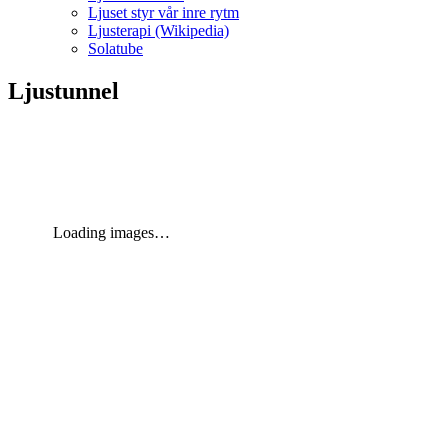
Ljuset styr vår inre rytm
Ljusterapi (Wikipedia)
Solatube
Ljustunnel
Loading images…