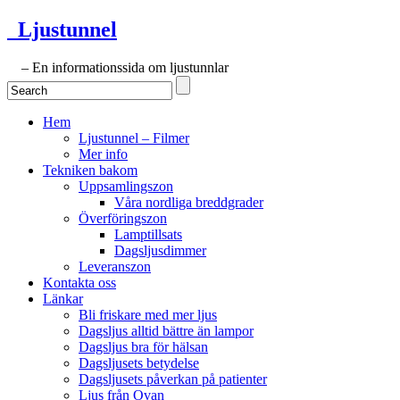
Ljustunnel
– En informationssida om ljustunnlar
Hem
Ljustunnel – Filmer
Mer info
Tekniken bakom
Uppsamlingszon
Våra nordliga breddgrader
Överföringszon
Lamptillsats
Dagsljusdimmer
Leveranszon
Kontakta oss
Länkar
Bli friskare med mer ljus
Dagsljus alltid bättre än lampor
Dagsljus bra för hälsan
Dagsljusets betydelse
Dagsljusets påverkan på patienter
Ljus från Ovan