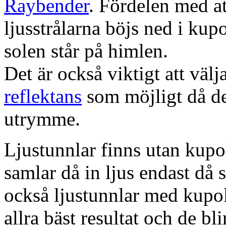
Raybender
. Fördelen med at
ljusstrålarna böjs ned i kup
solen står på himlen.
Det är också viktigt att väl
reflektans
som möjligt då dett
utrymme.
Ljustunnlar finns utan kupo
samlar då in ljus endast då s
också ljustunnlar med kupo
allra bäst resultat och de bl