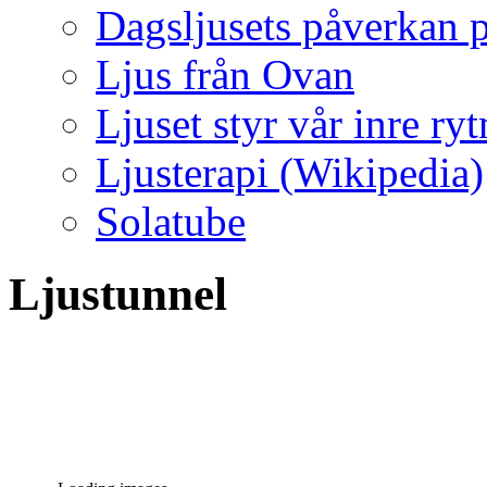
Dagsljusets påverkan p
Ljus från Ovan
Ljuset styr vår inre ry
Ljusterapi (Wikipedia)
Solatube
Ljustunnel