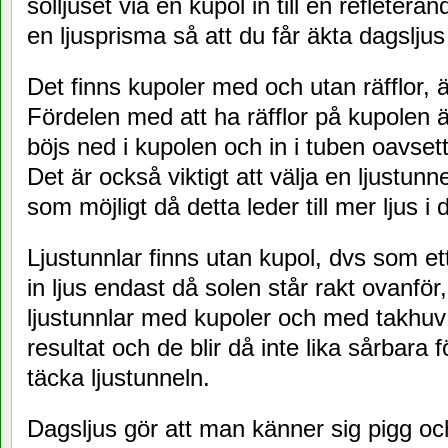
solljuset via en kupol in till en refleteran
en ljusprisma så att du får äkta dagsljus
Det finns kupoler med och utan räfflor, 
Fördelen med att ha räfflor på kupolen är
böjs ned i kupolen och in i tuben oavset
Det är också viktigt att välja en ljustu
som möjligt då detta leder till mer ljus i
Ljustunnlar finns utan kupol, dvs som et
in ljus endast då solen står rakt ovanför
ljustunnlar med kupoler och med takhuv v
resultat och de blir då inte lika sårbara
täcka ljustunneln.
Dagsljus gör att man känner sig pigg och