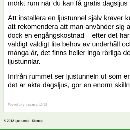
mörkt rum när du kan få gratis dagsljus
Att installera en ljustunnel själv kräver 
att rekomendera att man använder sig av 
dock en engångskostnad – efter det har e
väldigt väldigt lite behov av underhåll oc
många år, det finns heller inga rörliga de
ljustunnlar.
Inifrån rummet ser ljustunneln ut som e
det är äkta dagsljus, gör en enorm skill
Posted by
christian
at 13:58
© 2012
Ljustunnel
-
Sitemap