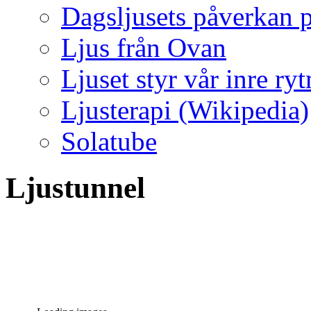
Dagsljusets påverkan p
Ljus från Ovan
Ljuset styr vår inre ry
Ljusterapi (Wikipedia)
Solatube
Ljustunnel