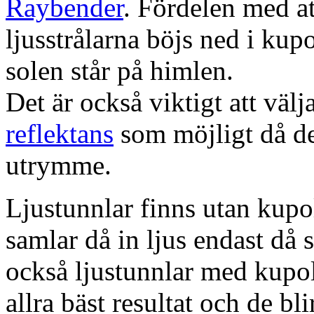
Raybender
. Fördelen med at
ljusstrålarna böjs ned i kup
solen står på himlen.
Det är också viktigt att väl
reflektans
som möjligt då dett
utrymme.
Ljustunnlar finns utan kupo
samlar då in ljus endast då s
också ljustunnlar med kupo
allra bäst resultat och de bl